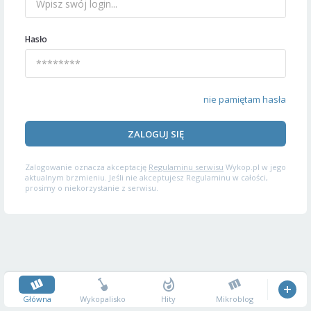
Hasło
nie pamiętam hasła
ZALOGUJ SIĘ
Zalogowanie oznacza akceptację
Regulaminu serwisu
Wykop.pl w jego
aktualnym brzmieniu. Jeśli nie akceptujesz Regulaminu w całości,
prosimy o niekorzystanie z serwisu.
Główna
Wykopalisko
Hity
Mikroblog