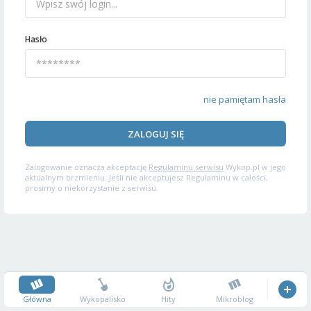
Hasło
nie pamiętam hasła
ZALOGUJ SIĘ
Zalogowanie oznacza akceptację
Regulaminu serwisu
Wykop.pl w jego
aktualnym brzmieniu. Jeśli nie akceptujesz Regulaminu w całości,
prosimy o niekorzystanie z serwisu.
Główna
Wykopalisko
Hity
Mikroblog