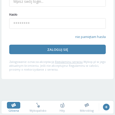
Hasło
nie pamiętam hasła
ZALOGUJ SIĘ
Zalogowanie oznacza akceptację
Regulaminu serwisu
Wykop.pl w jego
aktualnym brzmieniu. Jeśli nie akceptujesz Regulaminu w całości,
prosimy o niekorzystanie z serwisu.
Główna
Wykopalisko
Hity
Mikroblog