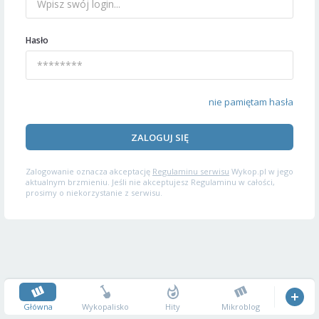
Hasło
nie pamiętam hasła
ZALOGUJ SIĘ
Zalogowanie oznacza akceptację
Regulaminu serwisu
Wykop.pl w jego
aktualnym brzmieniu. Jeśli nie akceptujesz Regulaminu w całości,
prosimy o niekorzystanie z serwisu.
Główna
Wykopalisko
Hity
Mikroblog