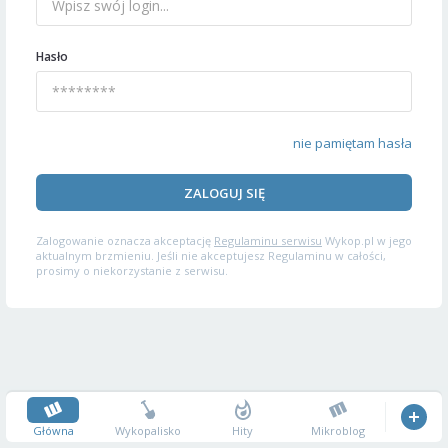
Hasło
nie pamiętam hasła
ZALOGUJ SIĘ
Zalogowanie oznacza akceptację
Regulaminu serwisu
Wykop.pl w jego
aktualnym brzmieniu. Jeśli nie akceptujesz Regulaminu w całości,
prosimy o niekorzystanie z serwisu.
Główna
Wykopalisko
Hity
Mikroblog