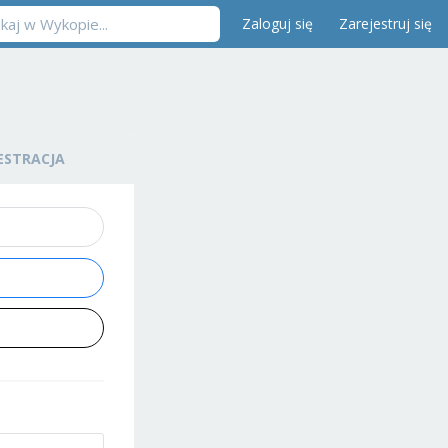
Zaloguj się
Zarejestruj się
ESTRACJA