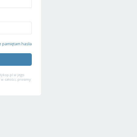
e pamiętam hasła
ykop.pl w jego
 w całości, prosimy