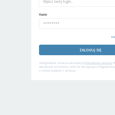
Hasło
ni
ZALOGUJ SIĘ
Zalogowanie oznacza akceptację
Regulaminu serwisu
W
aktualnym brzmieniu. Jeśli nie akceptujesz Regulaminu
o niekorzystanie z serwisu.