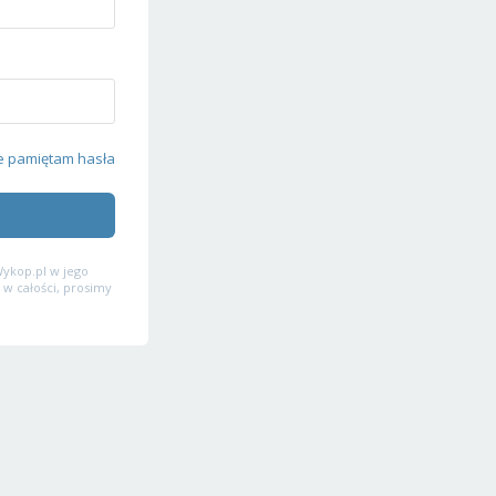
e pamiętam hasła
ykop.pl w jego
 w całości, prosimy