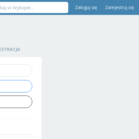
Zaloguj się
Zarejestruj się
ESTRACJA