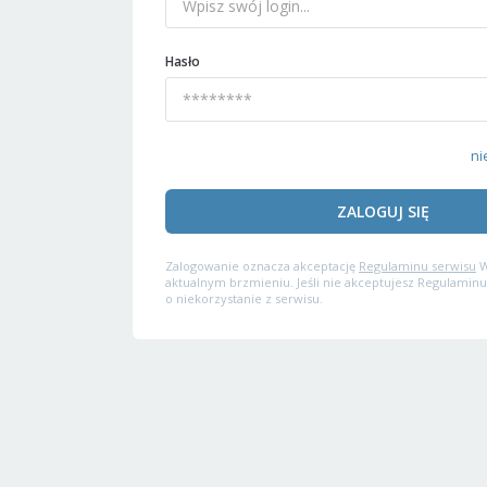
Hasło
ni
ZALOGUJ SIĘ
Zalogowanie oznacza akceptację
Regulaminu serwisu
W
aktualnym brzmieniu. Jeśli nie akceptujesz Regulaminu
o niekorzystanie z serwisu.