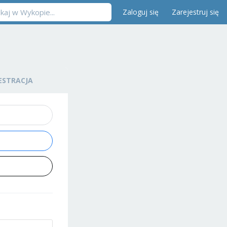
Zaloguj się
Zarejestruj się
ESTRACJA