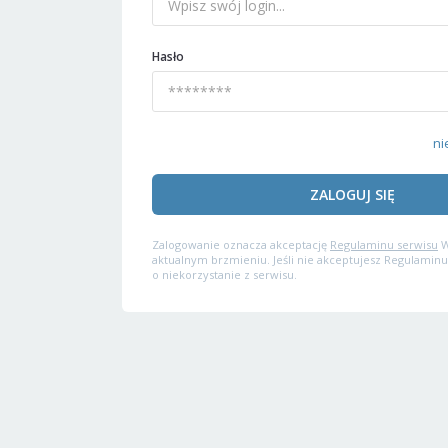
Hasło
ni
ZALOGUJ SIĘ
Zalogowanie oznacza akceptację
Regulaminu serwisu
W
aktualnym brzmieniu. Jeśli nie akceptujesz Regulaminu
o niekorzystanie z serwisu.