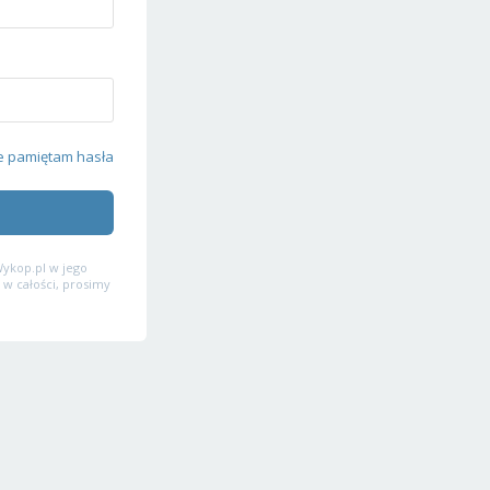
e pamiętam hasła
ykop.pl w jego
 w całości, prosimy