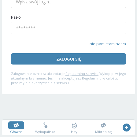
Hasło
nie pamiętam hasła
ZALOGUJ SIĘ
Zalogowanie oznacza akceptację
Regulaminu serwisu
Wykop.pl w jego
aktualnym brzmieniu. Jeśli nie akceptujesz Regulaminu w całości,
prosimy o niekorzystanie z serwisu.
Główna
Wykopalisko
Hity
Mikroblog