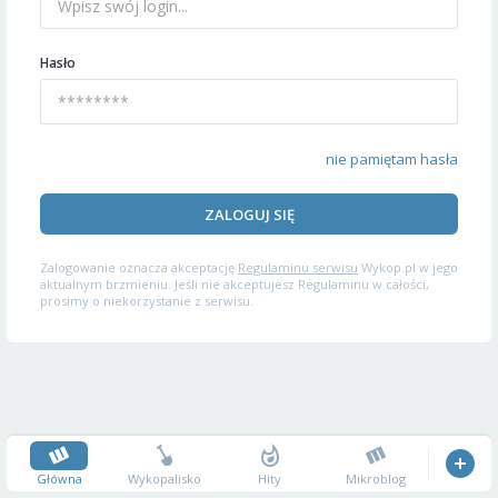
Hasło
nie pamiętam hasła
ZALOGUJ SIĘ
Zalogowanie oznacza akceptację
Regulaminu serwisu
Wykop.pl w jego
aktualnym brzmieniu. Jeśli nie akceptujesz Regulaminu w całości,
prosimy o niekorzystanie z serwisu.
Główna
Wykopalisko
Hity
Mikroblog