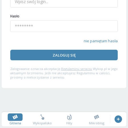
Hasło
nie pamiętam hasła
ZALOGUJ SIĘ
Zalogowanie oznacza akceptację
Regulaminu serwisu
Wykop.pl w jego
aktualnym brzmieniu. Jeśli nie akceptujesz Regulaminu w całości,
prosimy o niekorzystanie z serwisu.
Główna
Wykopalisko
Hity
Mikroblog