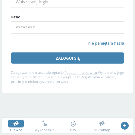
Hasło
nie pamiętam hasła
ZALOGUJ SIĘ
Zalogowanie oznacza akceptację
Regulaminu serwisu
Wykop.pl w jego
aktualnym brzmieniu. Jeśli nie akceptujesz Regulaminu w całości,
prosimy o niekorzystanie z serwisu.
Główna
Wykopalisko
Hity
Mikroblog