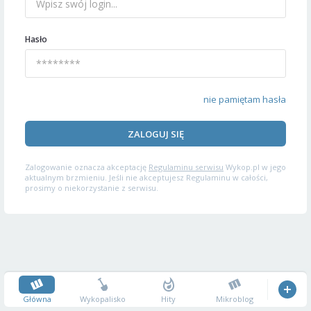
Hasło
nie pamiętam hasła
ZALOGUJ SIĘ
Zalogowanie oznacza akceptację
Regulaminu serwisu
Wykop.pl w jego
aktualnym brzmieniu. Jeśli nie akceptujesz Regulaminu w całości,
prosimy o niekorzystanie z serwisu.
Główna
Wykopalisko
Hity
Mikroblog