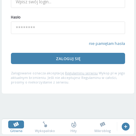
Hasło
nie pamiętam hasła
ZALOGUJ SIĘ
Zalogowanie oznacza akceptację
Regulaminu serwisu
Wykop.pl w jego
aktualnym brzmieniu. Jeśli nie akceptujesz Regulaminu w całości,
prosimy o niekorzystanie z serwisu.
Główna
Wykopalisko
Hity
Mikroblog