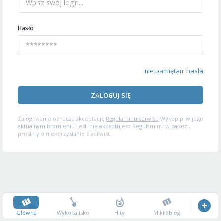
Hasło
nie pamiętam hasła
ZALOGUJ SIĘ
Zalogowanie oznacza akceptację
Regulaminu serwisu
Wykop.pl w jego
aktualnym brzmieniu. Jeśli nie akceptujesz Regulaminu w całości,
prosimy o niekorzystanie z serwisu.
Główna
Wykopalisko
Hity
Mikroblog