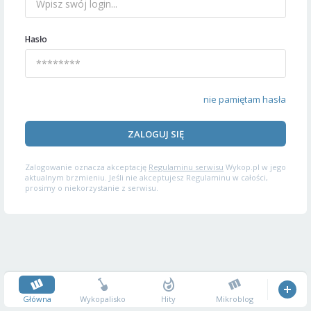
Hasło
nie pamiętam hasła
ZALOGUJ SIĘ
Zalogowanie oznacza akceptację
Regulaminu serwisu
Wykop.pl w jego
aktualnym brzmieniu. Jeśli nie akceptujesz Regulaminu w całości,
prosimy o niekorzystanie z serwisu.
Główna
Wykopalisko
Hity
Mikroblog