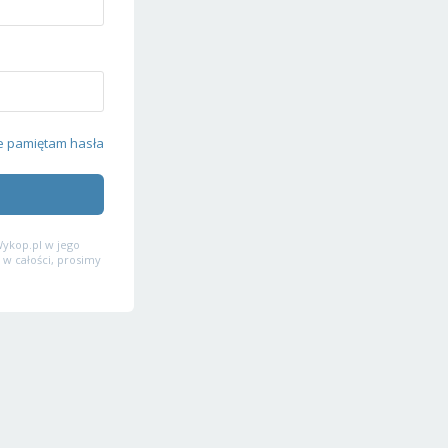
e pamiętam hasła
ykop.pl w jego
 w całości, prosimy