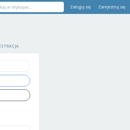
Zaloguj się
Zarejestruj się
ESTRACJA