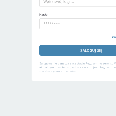
Hasło
ni
ZALOGUJ SIĘ
Zalogowanie oznacza akceptację
Regulaminu serwisu
W
aktualnym brzmieniu. Jeśli nie akceptujesz Regulaminu
o niekorzystanie z serwisu.