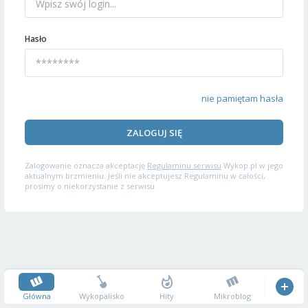
Hasło
nie pamiętam hasła
ZALOGUJ SIĘ
Zalogowanie oznacza akceptację
Regulaminu serwisu
Wykop.pl w jego
aktualnym brzmieniu. Jeśli nie akceptujesz Regulaminu w całości,
prosimy o niekorzystanie z serwisu.
Główna
Wykopalisko
Hity
Mikroblog