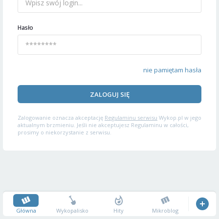
Hasło
nie pamiętam hasła
ZALOGUJ SIĘ
Zalogowanie oznacza akceptację
Regulaminu serwisu
Wykop.pl w jego
aktualnym brzmieniu. Jeśli nie akceptujesz Regulaminu w całości,
prosimy o niekorzystanie z serwisu.
Główna
Wykopalisko
Hity
Mikroblog