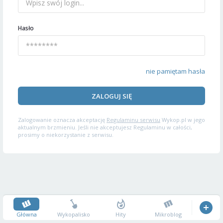
Hasło
nie pamiętam hasła
ZALOGUJ SIĘ
Zalogowanie oznacza akceptację
Regulaminu serwisu
Wykop.pl w jego
aktualnym brzmieniu. Jeśli nie akceptujesz Regulaminu w całości,
prosimy o niekorzystanie z serwisu.
Główna
Wykopalisko
Hity
Mikroblog