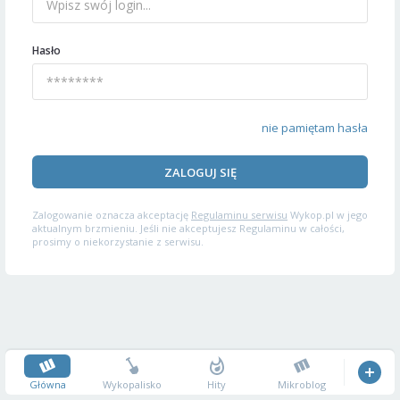
Hasło
nie pamiętam hasła
ZALOGUJ SIĘ
Zalogowanie oznacza akceptację
Regulaminu serwisu
Wykop.pl w jego
aktualnym brzmieniu. Jeśli nie akceptujesz Regulaminu w całości,
prosimy o niekorzystanie z serwisu.
Główna
Wykopalisko
Hity
Mikroblog