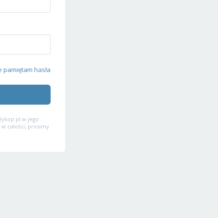
e pamiętam hasła
ykop.pl w jego
 w całości, prosimy