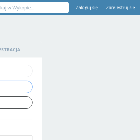
Zaloguj się
Zarejestruj się
ESTRACJA