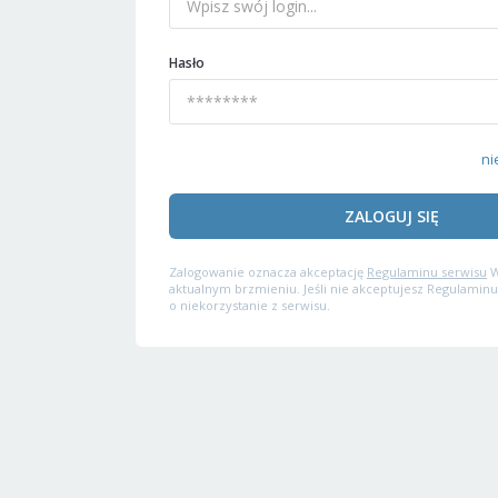
Hasło
ni
ZALOGUJ SIĘ
Zalogowanie oznacza akceptację
Regulaminu serwisu
W
aktualnym brzmieniu. Jeśli nie akceptujesz Regulaminu
o niekorzystanie z serwisu.