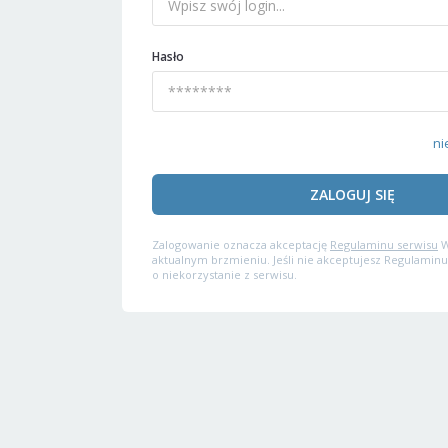
Hasło
ni
ZALOGUJ SIĘ
Zalogowanie oznacza akceptację
Regulaminu serwisu
W
aktualnym brzmieniu. Jeśli nie akceptujesz Regulaminu
o niekorzystanie z serwisu.