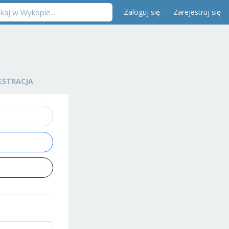
Zaloguj się
Zarejestruj się
ESTRACJA