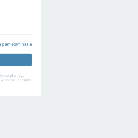
e pamiętam hasła
ykop.pl w jego
 w całości, prosimy