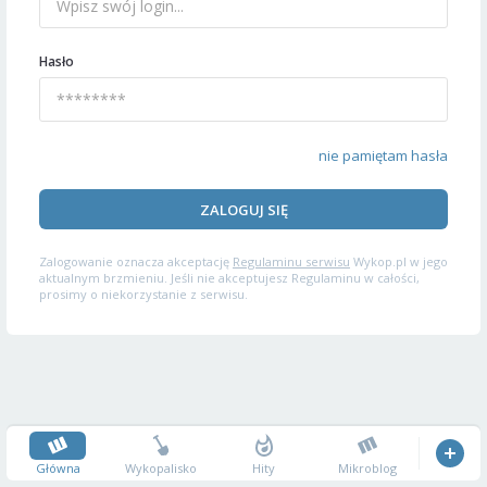
Hasło
nie pamiętam hasła
ZALOGUJ SIĘ
Zalogowanie oznacza akceptację
Regulaminu serwisu
Wykop.pl w jego
aktualnym brzmieniu. Jeśli nie akceptujesz Regulaminu w całości,
prosimy o niekorzystanie z serwisu.
Główna
Wykopalisko
Hity
Mikroblog