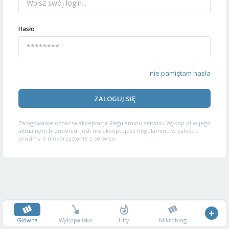
Hasło
nie pamiętam hasła
ZALOGUJ SIĘ
Zalogowanie oznacza akceptację
Regulaminu serwisu
Wykop.pl w jego
aktualnym brzmieniu. Jeśli nie akceptujesz Regulaminu w całości,
prosimy o niekorzystanie z serwisu.
Główna
Wykopalisko
Hity
Mikroblog