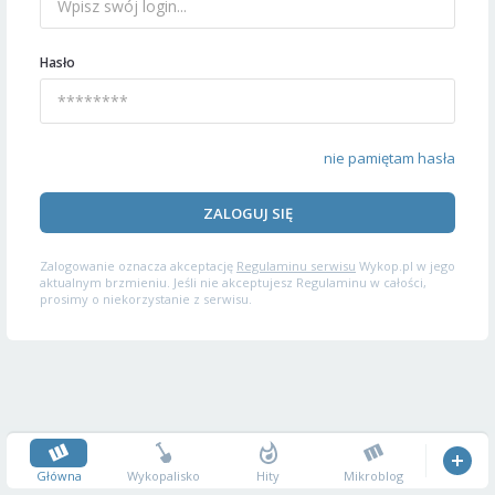
Hasło
nie pamiętam hasła
ZALOGUJ SIĘ
Zalogowanie oznacza akceptację
Regulaminu serwisu
Wykop.pl w jego
aktualnym brzmieniu. Jeśli nie akceptujesz Regulaminu w całości,
prosimy o niekorzystanie z serwisu.
Główna
Wykopalisko
Hity
Mikroblog