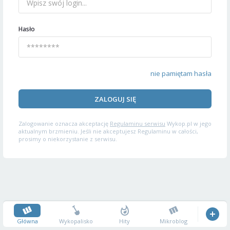
Hasło
nie pamiętam hasła
ZALOGUJ SIĘ
Zalogowanie oznacza akceptację
Regulaminu serwisu
Wykop.pl w jego
aktualnym brzmieniu. Jeśli nie akceptujesz Regulaminu w całości,
prosimy o niekorzystanie z serwisu.
Główna
Wykopalisko
Hity
Mikroblog