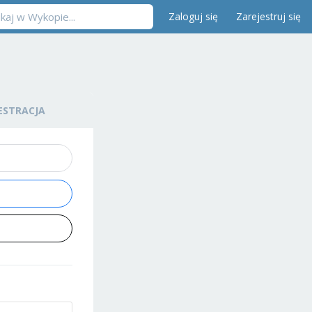
Zaloguj się
Zarejestruj się
ESTRACJA