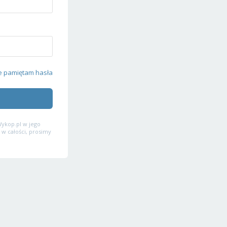
e pamiętam hasła
ykop.pl w jego
 w całości, prosimy