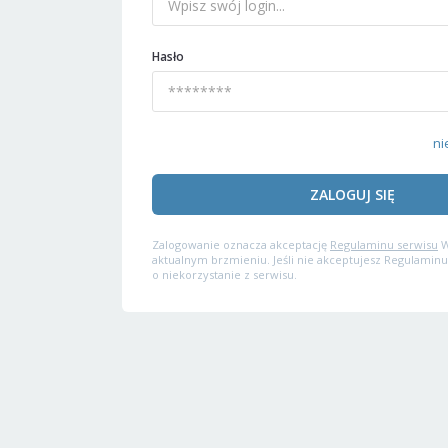
Hasło
ni
ZALOGUJ SIĘ
Zalogowanie oznacza akceptację
Regulaminu serwisu
W
aktualnym brzmieniu. Jeśli nie akceptujesz Regulaminu
o niekorzystanie z serwisu.