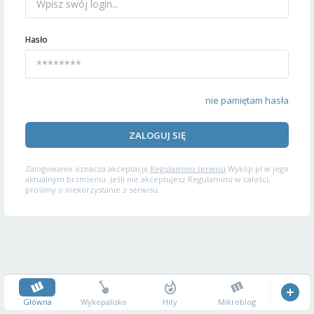
Hasło
nie pamiętam hasła
ZALOGUJ SIĘ
Zalogowanie oznacza akceptację
Regulaminu serwisu
Wykop.pl w jego
aktualnym brzmieniu. Jeśli nie akceptujesz Regulaminu w całości,
prosimy o niekorzystanie z serwisu.
Główna
Wykopalisko
Hity
Mikroblog