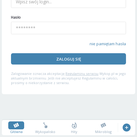
Hasło
nie pamiętam hasła
ZALOGUJ SIĘ
Zalogowanie oznacza akceptację
Regulaminu serwisu
Wykop.pl w jego
aktualnym brzmieniu. Jeśli nie akceptujesz Regulaminu w całości,
prosimy o niekorzystanie z serwisu.
Główna
Wykopalisko
Hity
Mikroblog