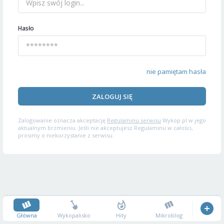
Hasło
nie pamiętam hasła
ZALOGUJ SIĘ
Zalogowanie oznacza akceptację
Regulaminu serwisu
Wykop.pl w jego
aktualnym brzmieniu. Jeśli nie akceptujesz Regulaminu w całości,
prosimy o niekorzystanie z serwisu.
Główna
Wykopalisko
Hity
Mikroblog