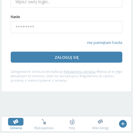
Hasło
nie pamiętam hasła
ZALOGUJ SIĘ
Zalogowanie oznacza akceptację
Regulaminu serwisu
Wykop.pl w jego
aktualnym brzmieniu. Jeśli nie akceptujesz Regulaminu w całości,
prosimy o niekorzystanie z serwisu.
Główna
Wykopalisko
Hity
Mikroblog