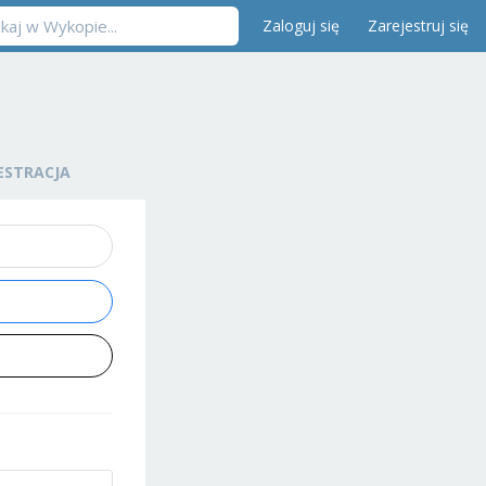
Zaloguj się
Zarejestruj się
ESTRACJA