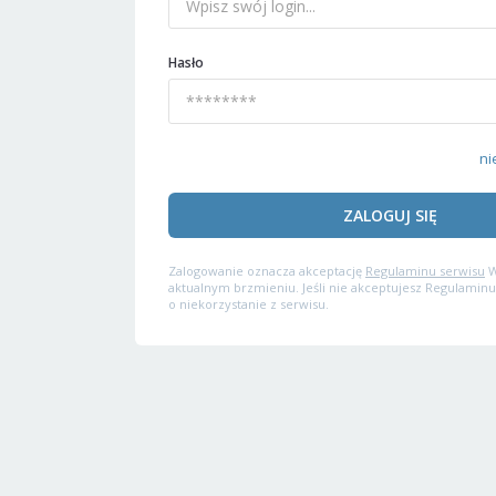
Hasło
ni
ZALOGUJ SIĘ
Zalogowanie oznacza akceptację
Regulaminu serwisu
W
aktualnym brzmieniu. Jeśli nie akceptujesz Regulaminu
o niekorzystanie z serwisu.