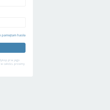
e pamiętam hasła
ykop.pl w jego
 w całości, prosimy