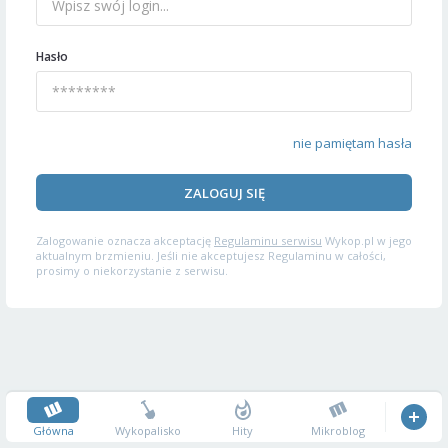
Hasło
nie pamiętam hasła
ZALOGUJ SIĘ
Zalogowanie oznacza akceptację
Regulaminu serwisu
Wykop.pl w jego
aktualnym brzmieniu. Jeśli nie akceptujesz Regulaminu w całości,
prosimy o niekorzystanie z serwisu.
Główna
Wykopalisko
Hity
Mikroblog