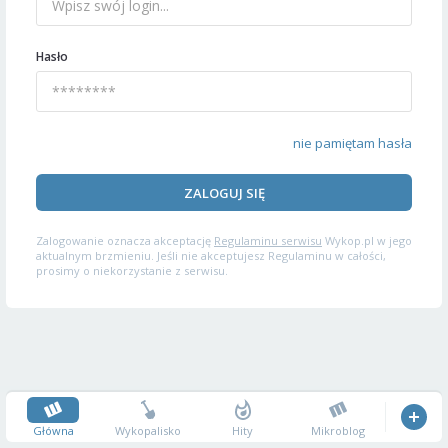
Hasło
nie pamiętam hasła
ZALOGUJ SIĘ
Zalogowanie oznacza akceptację
Regulaminu serwisu
Wykop.pl w jego
aktualnym brzmieniu. Jeśli nie akceptujesz Regulaminu w całości,
prosimy o niekorzystanie z serwisu.
Główna
Wykopalisko
Hity
Mikroblog