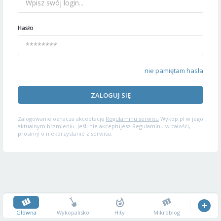
Hasło
nie pamiętam hasła
ZALOGUJ SIĘ
Zalogowanie oznacza akceptację
Regulaminu serwisu
Wykop.pl w jego
aktualnym brzmieniu. Jeśli nie akceptujesz Regulaminu w całości,
prosimy o niekorzystanie z serwisu.
Główna
Wykopalisko
Hity
Mikroblog