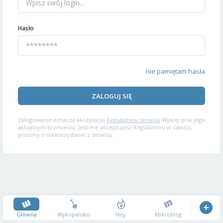
Hasło
nie pamiętam hasła
ZALOGUJ SIĘ
Zalogowanie oznacza akceptację
Regulaminu serwisu
Wykop.pl w jego
aktualnym brzmieniu. Jeśli nie akceptujesz Regulaminu w całości,
prosimy o niekorzystanie z serwisu.
Główna
Wykopalisko
Hity
Mikroblog