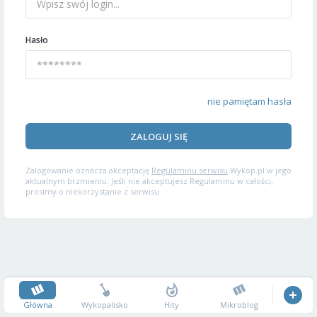
Hasło
nie pamiętam hasła
ZALOGUJ SIĘ
Zalogowanie oznacza akceptację
Regulaminu serwisu
Wykop.pl w jego
aktualnym brzmieniu. Jeśli nie akceptujesz Regulaminu w całości,
prosimy o niekorzystanie z serwisu.
Główna
Wykopalisko
Hity
Mikroblog