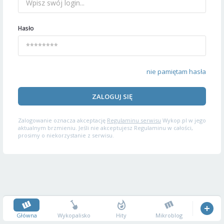
Hasło
nie pamiętam hasła
ZALOGUJ SIĘ
Zalogowanie oznacza akceptację
Regulaminu serwisu
Wykop.pl w jego
aktualnym brzmieniu. Jeśli nie akceptujesz Regulaminu w całości,
prosimy o niekorzystanie z serwisu.
Główna
Wykopalisko
Hity
Mikroblog