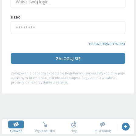
Hasło
nie pamiętam hasła
ZALOGUJ SIĘ
Zalogowanie oznacza akceptację
Regulaminu serwisu
Wykop.pl w jego
aktualnym brzmieniu. Jeśli nie akceptujesz Regulaminu w całości,
prosimy o niekorzystanie z serwisu.
Główna
Wykopalisko
Hity
Mikroblog