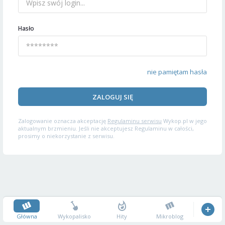
Hasło
nie pamiętam hasła
ZALOGUJ SIĘ
Zalogowanie oznacza akceptację
Regulaminu serwisu
Wykop.pl w jego
aktualnym brzmieniu. Jeśli nie akceptujesz Regulaminu w całości,
prosimy o niekorzystanie z serwisu.
Główna
Wykopalisko
Hity
Mikroblog