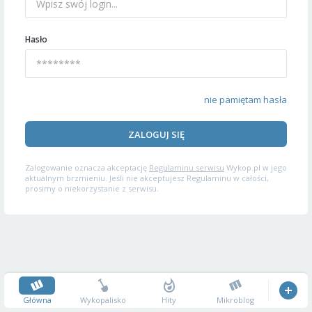
Hasło
nie pamiętam hasła
ZALOGUJ SIĘ
Zalogowanie oznacza akceptację
Regulaminu serwisu
Wykop.pl w jego
aktualnym brzmieniu. Jeśli nie akceptujesz Regulaminu w całości,
prosimy o niekorzystanie z serwisu.
Główna
Wykopalisko
Hity
Mikroblog