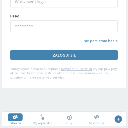
Hasło
nie pamiętam hasła
ZALOGUJ SIĘ
Zalogowanie oznacza akceptację
Regulaminu serwisu
Wykop.pl w jego
aktualnym brzmieniu. Jeśli nie akceptujesz Regulaminu w całości,
prosimy o niekorzystanie z serwisu.
Główna
Wykopalisko
Hity
Mikroblog