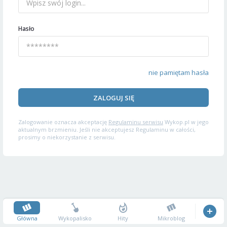
Hasło
nie pamiętam hasła
ZALOGUJ SIĘ
Zalogowanie oznacza akceptację
Regulaminu serwisu
Wykop.pl w jego
aktualnym brzmieniu. Jeśli nie akceptujesz Regulaminu w całości,
prosimy o niekorzystanie z serwisu.
Główna
Wykopalisko
Hity
Mikroblog