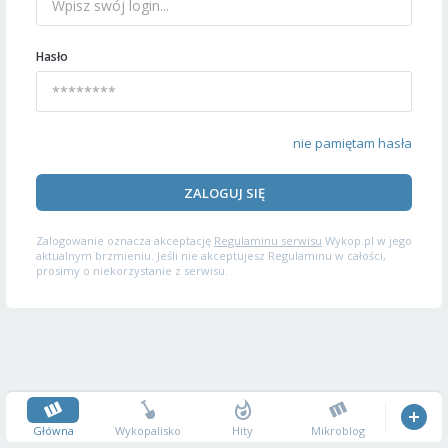
Hasło
nie pamiętam hasła
ZALOGUJ SIĘ
Zalogowanie oznacza akceptację
Regulaminu serwisu
Wykop.pl w jego
aktualnym brzmieniu. Jeśli nie akceptujesz Regulaminu w całości,
prosimy o niekorzystanie z serwisu.
Główna
Wykopalisko
Hity
Mikroblog