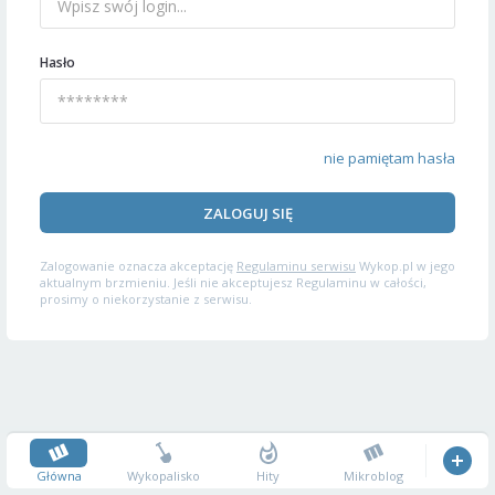
Hasło
nie pamiętam hasła
ZALOGUJ SIĘ
Zalogowanie oznacza akceptację
Regulaminu serwisu
Wykop.pl w jego
aktualnym brzmieniu. Jeśli nie akceptujesz Regulaminu w całości,
prosimy o niekorzystanie z serwisu.
Główna
Wykopalisko
Hity
Mikroblog