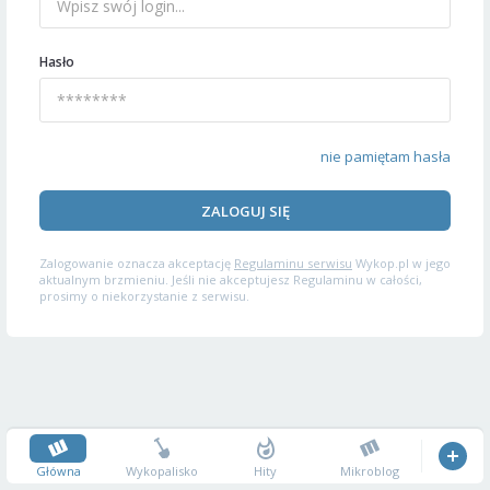
Hasło
nie pamiętam hasła
ZALOGUJ SIĘ
Zalogowanie oznacza akceptację
Regulaminu serwisu
Wykop.pl w jego
aktualnym brzmieniu. Jeśli nie akceptujesz Regulaminu w całości,
prosimy o niekorzystanie z serwisu.
Główna
Wykopalisko
Hity
Mikroblog