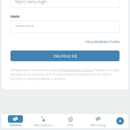
Hasło
nie pamiętam hasła
ZALOGUJ SIĘ
Zalogowanie oznacza akceptację
Regulaminu serwisu
Wykop.pl w jego
aktualnym brzmieniu. Jeśli nie akceptujesz Regulaminu w całości,
prosimy o niekorzystanie z serwisu.
Główna
Wykopalisko
Hity
Mikroblog