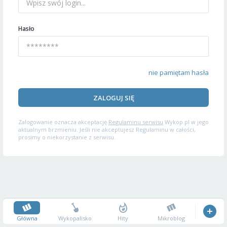
Hasło
nie pamiętam hasła
ZALOGUJ SIĘ
Zalogowanie oznacza akceptację
Regulaminu serwisu
Wykop.pl w jego
aktualnym brzmieniu. Jeśli nie akceptujesz Regulaminu w całości,
prosimy o niekorzystanie z serwisu.
Główna
Wykopalisko
Hity
Mikroblog