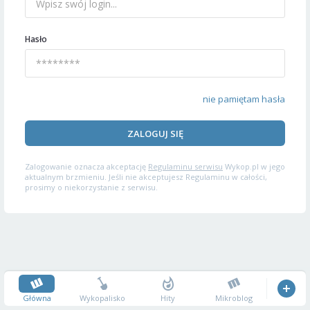
Hasło
nie pamiętam hasła
ZALOGUJ SIĘ
Zalogowanie oznacza akceptację
Regulaminu serwisu
Wykop.pl w jego
aktualnym brzmieniu. Jeśli nie akceptujesz Regulaminu w całości,
prosimy o niekorzystanie z serwisu.
Główna
Wykopalisko
Hity
Mikroblog